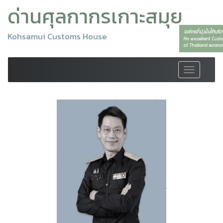
ด่านศุลกากรเกาะสมุย
Kohsamui Customs House
Toggle
navigation