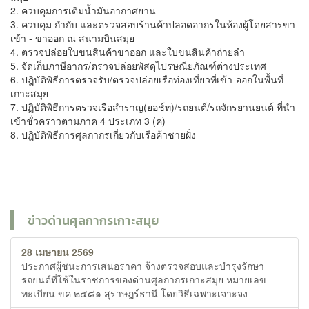
2. ควบคุมการเติมน้ำมันอากาศยาน
3. ควบคุม กำกับ และตรวจสอบร้านค้าปลอดอากรในห้องผู้โดยสารขา
เข้า - ขาออก ณ สนามบินสมุย
4. ตรวจปล่อยใบขนสินค้าขาออก และใบขนสินค้าถ่ายลำ
5. จัดเก็บภาษีอากร/ตรวจปล่อยพัสดุไปรษณียภัณฑ์ต่างประเทศ
6. ปฎิบัติพิธีการตรวจรับ/ตรวจปล่อยเรือท่องเที่ยวที่เข้า-ออกในพื้นที่
เกาะสมุย
7. ปฏิบัติพิธีการตรวจเรือสำราญ(ยอช์ท)/รถยนต์/รถจักรยานยนต์ ที่นำ
เข้าชั่วคราวตามภาค 4 ประเภท 3 (ค)
8. ปฎิบัติพิธีการศุลกากรเกี่ยวกับเรือค้าชายฝั่ง
ข่าวด่านศุลกากรเกาะสมุย
28 เมษายน 2569
ประกาศผู้ชนะการเสนอราคา จ้างตรวจสอบและบำรุงรักษา
รถยนต์ที่ใช้ในราชการของด่านศุลกากรเกาะสมุย หมายเลข
ทะเบียน ขค ๒๕๘๑ สุราษฎร์ธานี โดยวิธีเฉพาะเจาะจง